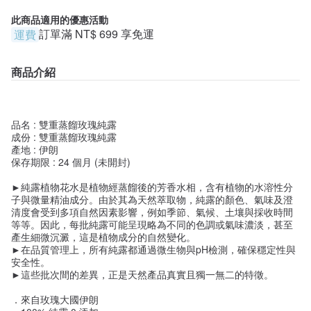
此商品適用的優惠活動
訂單滿
NT$ 699
享免運
運費
商品介紹
品名 : 雙重蒸餾玫瑰純露
成份 : 雙重蒸餾玫瑰純露
產地 : 伊朗
保存期限 : 24 個月 (未開封)
►純露植物花水是植物經蒸餾後的芳香水相，含有植物的水溶性分
子與微量精油成分。由於其為天然萃取物，純露的顏色、氣味及澄
清度會受到多項自然因素影響，例如季節、氣候、土壤與採收時間
等等。因此，每批純露可能呈現略為不同的色調或氣味濃淡，甚至
產生細微沉澱，這是植物成分的自然變化。
►在品質管理上，所有純露都通過微生物與pH檢測，確保穩定性與
安全性。
►這些批次間的差異，正是天然產品真實且獨一無二的特徵。
．來自玫瑰大國伊朗