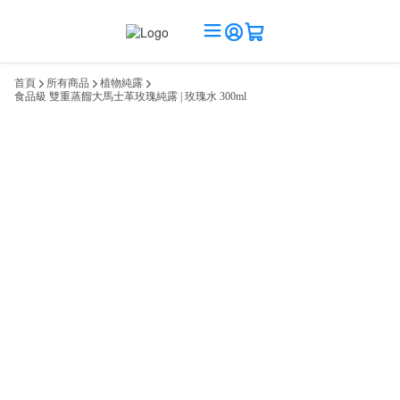
首頁
所有商品
植物純露
食品級 雙重蒸餾大馬士革玫瑰純露 | 玫瑰水 300ml